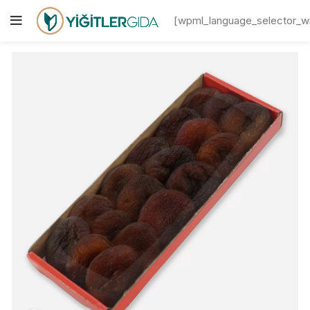
[wpml_language_selector_w