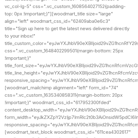
vc_col-lg-5" css=".vc_custom_1608564027152{padding-
top: 0px !important;}"][woodmart_title size="large"
align="left" woodmart_css_id="62409aba0e6c3"
title="Sign up here to get the latest news delivered directly
to your inbox!"
title_custom_color="eyJwYXJhbV90eXBlIjoid29vZG1hcnRf
css=".vc_custom_1648402299501{margin-bottom: 25px
!important;}"
title_font_size="eyJwYXJhbV90eXBlIjoid29vZG1hcnRfcmVz
title_line_height="eyJwYXJhbV90eXBlIjoid29vZG1hcnRfcm
responsive_spacing="eyJwYXJhbV90eXBlIjoid29vZG1hcnRf
[woodmart_mailchimp alignment="left" form_id="74"
css=".vc_custom_1635340858311{margin-bottom: 20px
!important;}" woodmart_css_id="617952300fded"
content_desktop_width="eyJwYXJhbV90eXBlIjoid29vZG1hcn
form_width="eyJkZXZpY2VzIjp7ImRlc2t0b3AiOnsidW5pdCI6In
responsive_spacing="eyJwYXJhbV90eXBlIjoid29vZG1hcnRf
[woodmart_text_block woodmart_css_id="611cea4302617"