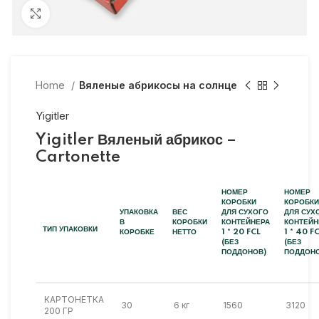
Click to enlarge
Home
Вяленые абрикосы на солнце
Yigitler
Yigitler Вяленый абрикос –
Cartonette
НОМЕР
НОМЕР
КОРОБКИ
КОРОБКИ
УПАКОВКА
ВЕС
ДЛЯ СУХОГО
ДЛЯ СУХ
В
КОРОБКИ
КОНТЕЙНЕРА
КОНТЕЙН
ТИП УПАКОВКИ
КОРОБКЕ
НЕТТО
1 * 20 FCL
1 * 40 F
(БЕЗ
(БЕЗ
ПОДДОНОВ)
ПОДДОНО
КАРТОНЕТКА
30
6 кг
1560
3120
200 ГР