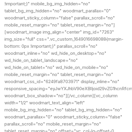
!important;}" mobile_bg_img_hidden="no"
tablet_bg_img_hidden="no" woodmart_parallax="0"
woodmart_sticky_column="false" parallax_scroll="no"
mobile_reset_margin="no" tablet_reset_margin="no"]
[woodmart_image img_align="center" img_id="7263"
img_size="full" css=".vc_custom_1649016698088{margin-
bottom: 0px !important;}" parallax_scroll="no"
woodmart_inline="no" wd_hide_on_desktop="no"
wd_hide_on_tablet_landscape="no"
wd_hide_on_tablet="no" wd_hide_on_mobile="no"
mobile_reset_margin="no" tablet_reset_margin="no"
woodmart_css_id="6249fa8703971" display_inline="no"
responsive_spacing="eyJwYXJhbV90eXBlIjoid29vZG1hcnRfc
woodmart_box_shadow="no"][/vc_column][vc_column
width="1/2" woodmart_text_align="left"
mobile_bg_img_hidden="no" tablet_bg_img_hidden="no"
woodmart_parallax="0" woodmart_sticky_column="false"
parallax_scroll="no" mobile_reset_margin="no"
tablet_reset_margin="no" offset="vc_col-lg-offset-0