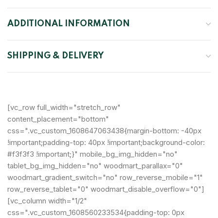
ADDITIONAL INFORMATION
SHIPPING & DELIVERY
[vc_row full_width="stretch_row"
content_placement="bottom"
css=".vc_custom_1608647063438{margin-bottom: -40px
!important;padding-top: 40px !important;background-color:
#f3f3f3 !important;}" mobile_bg_img_hidden="no"
tablet_bg_img_hidden="no" woodmart_parallax="0"
woodmart_gradient_switch="no" row_reverse_mobile="1"
row_reverse_tablet="0" woodmart_disable_overflow="0"]
[vc_column width="1/2"
css=".vc_custom_1608560233534{padding-top: 0px